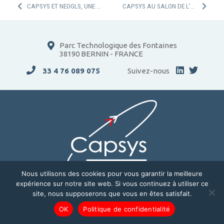
CAPSYS ET NEOGLS, UNE NOUVELLE ALLIANCE POUR LA PRIORITÉ AUX FEUX V2X
CAPSYS AU SALON DE L’EUROPEAN MOBILITY EXPO
Parc Technologique des Fontaines
38190 BERNIN - FRANCE
33 4 76 089 075
Suivez-nous
Nous utilisons des cookies pour vous garantir la meilleure
expérience sur notre site web. Si vous continuez à utiliser ce
ENTREPRISE
SOLUTIONS
site, nous supposerons que vous en êtes satisfait.
APPLICATIONS
CONTACT
OK
Politique de confidentialité
© Capsys 2026 |
Mentions légales
—
Politique de confidentialité
—
Réalisation :
Spirale Communication Industrielle